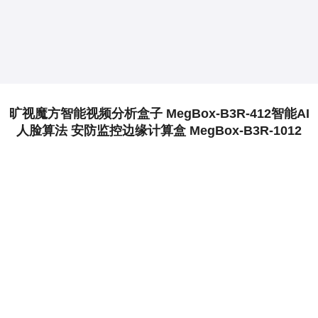
旷视魔方智能视频分析盒子 MegBox-B3R-412智能AI
人脸算法 安防监控边缘计算盒 MegBox-B3R-1012