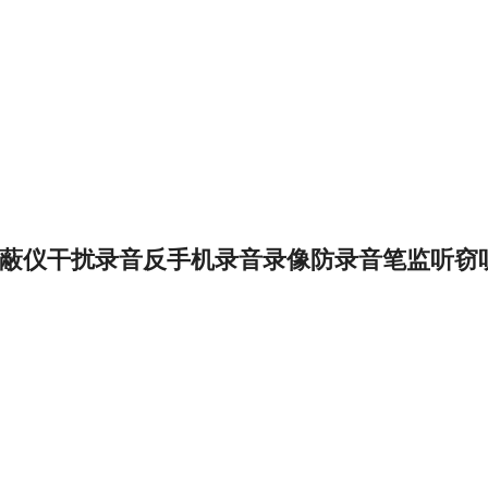
蔽仪干扰录音反手机录音录像防录音笔监听窃听