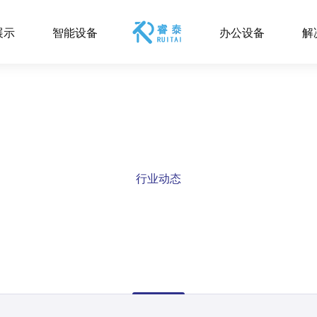
展示
智能设备
办公设备
解
行业动态