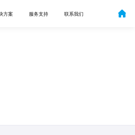
决方案
服务支持
联系我们