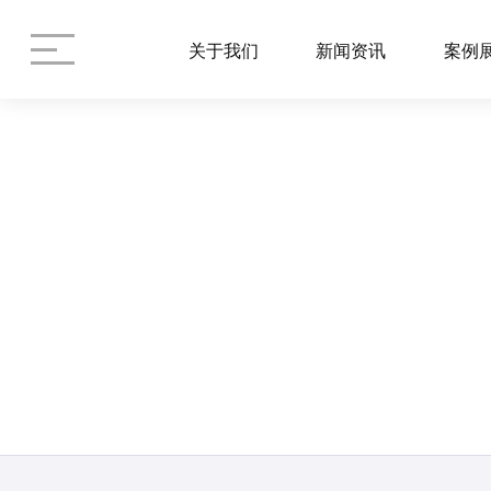
关于我们
新闻资讯
案例