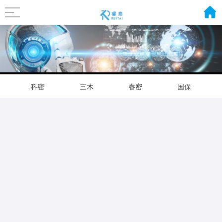
科密
三木
睿密
国保