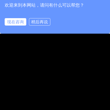
欢迎来到本网站，请问有什么可以帮您？
现在咨询
稍后再说
在线咨询
拨打电话
人行通道闸的分类
人行通道闸机,人行通道闸机安装,人行通道闸门,人行通道闸机
品牌排行,人行通道闸机维修···