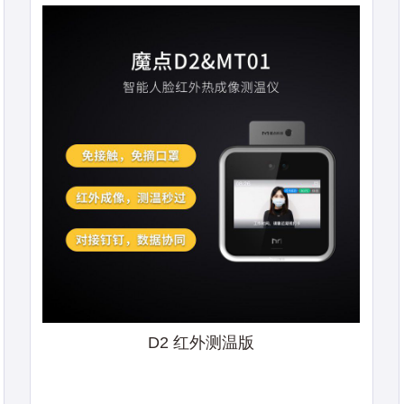
D2 红外测温版