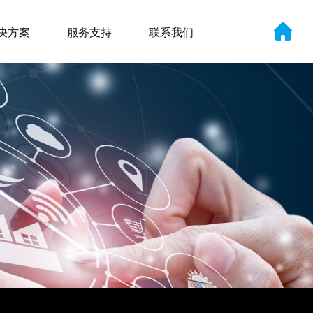
决方案
服务支持
联系我们