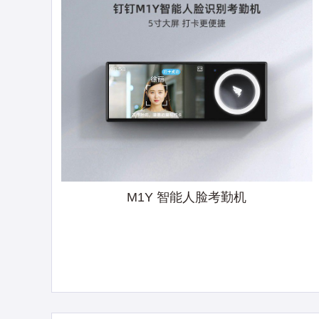
M1Y 智能人脸考勤机