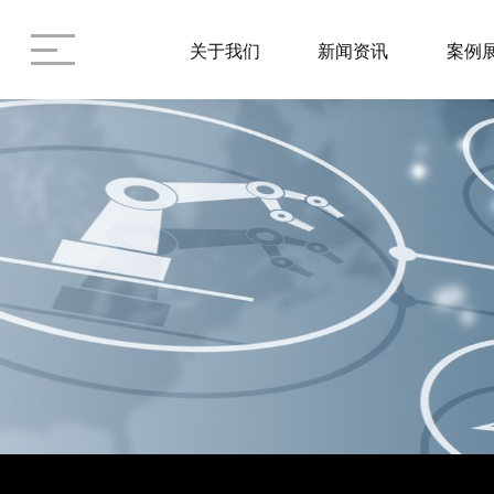
关于我们
新闻资讯
案例