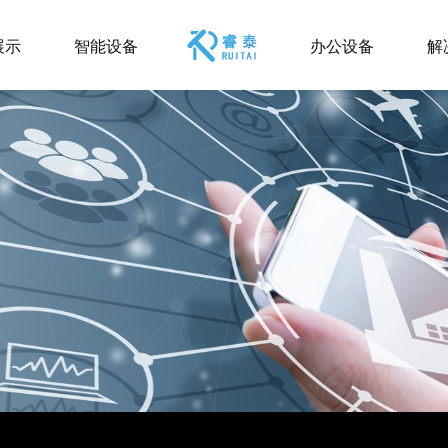
展示
智能设备
办公设备
解