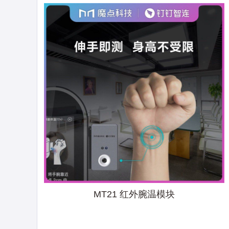
MT21 红外腕温模块