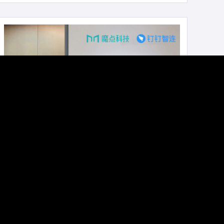
钉钉魔点Y2智能门禁机多功能企业人脸云考
勤机办公室门禁系统一体机玻璃门门禁机 魔