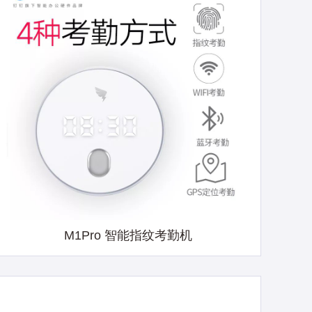
M1Pro 智能指纹考勤机