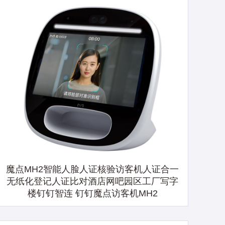
魔点MH2智能人脸人证核验访客机人证合一
无纸化登记人证比对酒店网吧园区工厂写字
楼钉钉智连 钉钉魔点访客机MH2