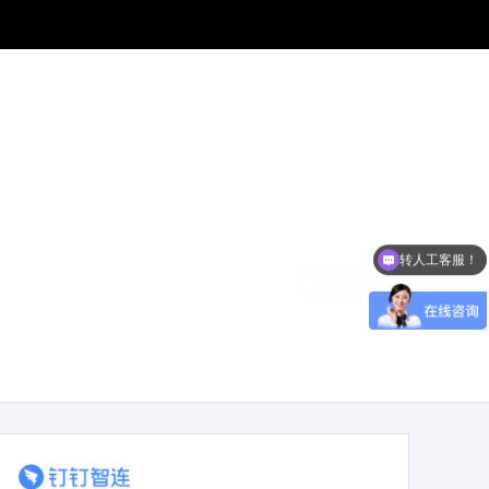
可以介绍下你们的产品么？