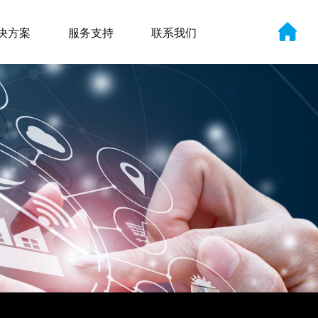
决方案
服务支持
联系我们