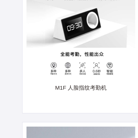
M1F 人脸指纹考勤机