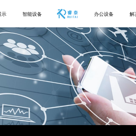
展示
智能设备
办公设备
解