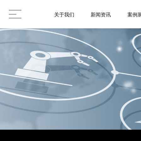
关于我们
新闻资讯
案例