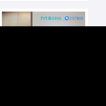
钉钉魔点Y2智能门禁机多功能企业人脸云考
勤机办公室门禁系统一体机玻璃门门禁机 魔